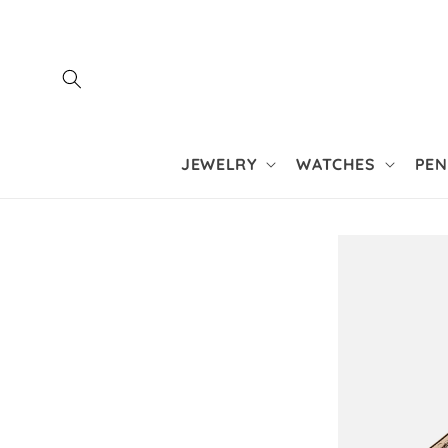
Vai
direttamente
ai contenuti
JEWELRY
WATCHES
PEN
Passa alle
informazion
sul prodott