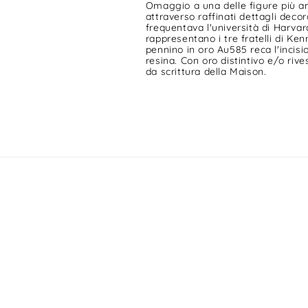
Omaggio a una delle figure più am
attraverso raffinati dettagli decor
frequentava l'università di Harvard.
rappresentano i tre fratelli di Ke
pennino in oro Au585 reca l'incis
resina. Con oro distintivo e/o riv
da scrittura della Maison.