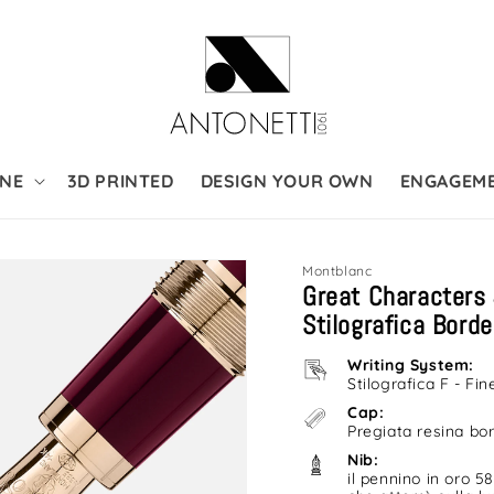
NE
3D PRINTED
DESIGN YOUR OWN
ENGAGEM
Montblanc
i
Great Characters 
o
Stilografica Bord
Writing System:
Stilografica F - F
Cap:
Pregiata resina bo
Nib:
il pennino in oro 5