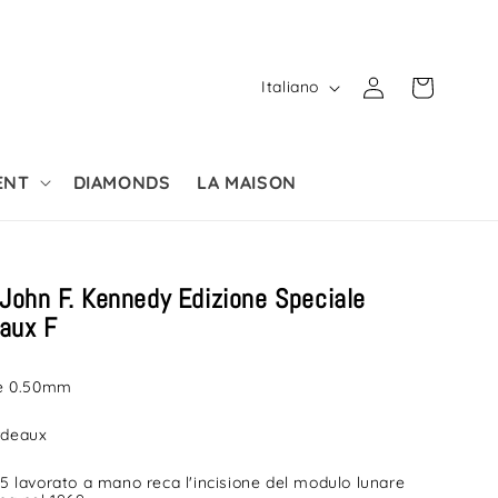
L
Accedi
Carrello
Italiano
i
n
g
ENT
DIAMONDS
LA MAISON
u
a
John F. Kennedy Edizione Speciale
eaux F
ine 0.50mm
rdeaux
85 lavorato a mano reca l'incisione del modulo lunare