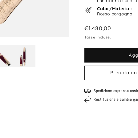
che atterrò sulla l
Color/Material:
Rosso borgogna
Prezzo
€1.480,00
di
Tasse incluse.
listino
Agg
Prenota un
Spedizione espressa assi
Restituzione e cambio gar