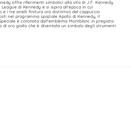
dy offre riferimenti simbolici alla vita di J.F. Kennedy
y League di Kennedy e si ispira all'epoca in cui
p e i tre anelli finitura oro distintivo del cappuccio
posti nel programma spaziale Apollo di Kennedy, il
e Speciale è coronata dall'emblema Montblanc in pregiata
sa di oro giallo che è diventata un simbolo degli strumenti