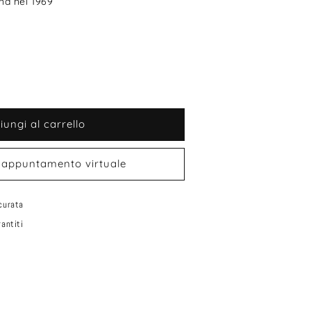
una nel 1969
iungi al carrello
 appuntamento virtuale
curata
antiti