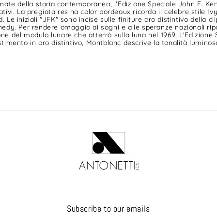
ate della storia contemporanea, l'Edizione Speciale John F. Kenne
ativi. La pregiata resina color bordeaux ricorda il celebre stile Iv
 Le iniziali "JFK" sono incise sulle finiture oro distintivo della cli
nnedy. Per rendere omaggio ai sogni e alle speranze nazionali ri
ione del modulo lunare che atterrò sulla luna nel 1969. L'Edizion
estimento in oro distintivo, Montblanc descrive la tonalità lumino
Subscribe to our emails